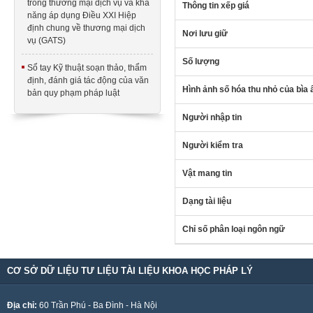
trong thương mại dịch vụ và khả
Thông tin xếp giá
năng áp dụng Điều XXI Hiệp
định chung về thương mại dịch
Nơi lưu giữ
vụ (GATS)
Số lượng
Sổ tay Kỹ thuật soạn thảo, thẩm
định, đánh giá tác động của văn
Hình ảnh số hóa thu nhỏ của bìa
bản quy phạm pháp luật
Người nhập tin
Người kiểm tra
Vật mang tin
Dạng tài liệu
Chỉ số phân loại ngôn ngữ
CƠ SỞ DỮ LIỆU TƯ LIỆU TÀI LIỆU KHOA HỌC PHÁP LÝ
Địa chỉ:
60 Trần Phú - Ba Đình - Hà Nội