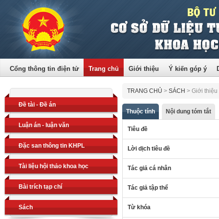
Cổng thông tin điện tử
Trang chủ
Giới thiệu
Ý kiến góp ý
TRANG CHỦ
>
SÁCH
>
Giới thiệu
Đề tài - Đề án
Thuộc tính
Nội dung tóm tắt
Luận án - luận văn
Tiêu đề
Đặc san thông tin KHPL
Lời dịch tiêu đề
Tài liệu hội thảo khoa học
Tác giả cá nhân
Bài trích tạp chí
Tác giả tập thể
Sách
Từ khóa